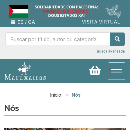
VISITA VIRTUAL
ES
/
GA
Busca avanzada
Toggl
naviga
Inicio
Nós
Nós