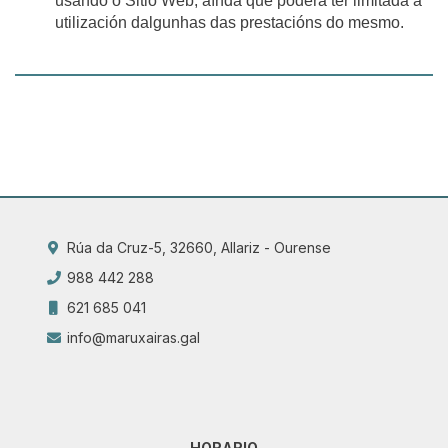
usando o Sitio Web, aínda que poderá ter limitada a
utilización dalgunhas das prestacións do mesmo.
Rúa da Cruz-5, 32660, Allariz - Ourense
988 442 288
621 685 041
info@maruxairas.gal
HORARIO