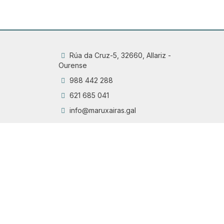
Rúa da Cruz-5, 32660, Allariz -
Ourense
988 442 288
621 685 041
info@maruxairas.gal
Q
Chama
6
Proyecto financiado por la Dirección