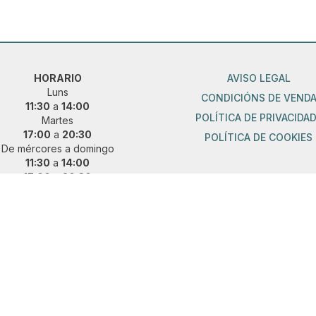
HORARIO
AVISO LEGAL
Luns
CONDICIÓNS DE VEND
11:30
a
14:00
POLÍTICA DE PRIVACIDA
Martes
17:00
a
20:30
POLÍTICA DE COOKIES
De mércores a domingo
11:30
a
14:00
17:00
a
20:30
ueres vir fóra de horario?
 e concerta unha cita previa:
36 889 015
|
621 685 041