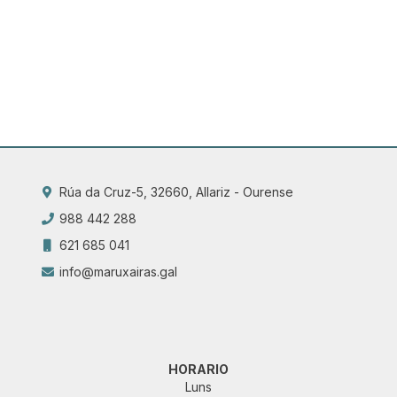
Rúa da Cruz-5, 32660, Allariz - Ourense
988 442 288
621 685 041
info@maruxairas.gal
HORARIO
Luns