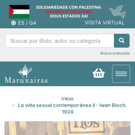
VISITA VIRTUAL
ES
/
GA
Busca avanzada
Toggl
naviga
Inicio
La vida sexual contemporánea II - Iwan Bloch.
1924