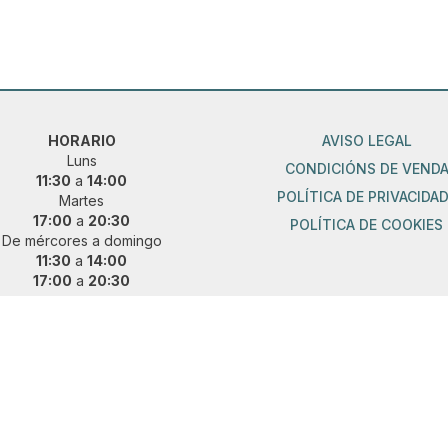
HORARIO
AVISO LEGAL
Luns
CONDICIÓNS DE VEND
11:30
a
14:00
POLÍTICA DE PRIVACIDA
Martes
17:00
a
20:30
POLÍTICA DE COOKIES
De mércores a domingo
11:30
a
14:00
17:00
a
20:30
ueres vir fóra de horario?
 e concerta unha cita previa:
36 889 015
|
621 685 041