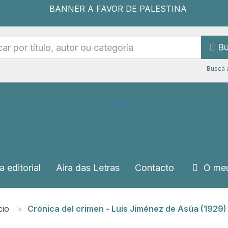
Bu
Busca 
a editorial
Aira das Letras
Contacto
O meu
cio
Crónica del crimen - Luis Jiménez de Asúa (1929) 