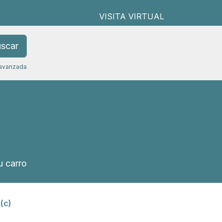
VISITA VIRTUAL
scar
avanzada
 carro
(c)