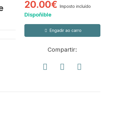
20.00€
e
Imposto incluído
Dispoñible
Engadir ao carro
Compartir: