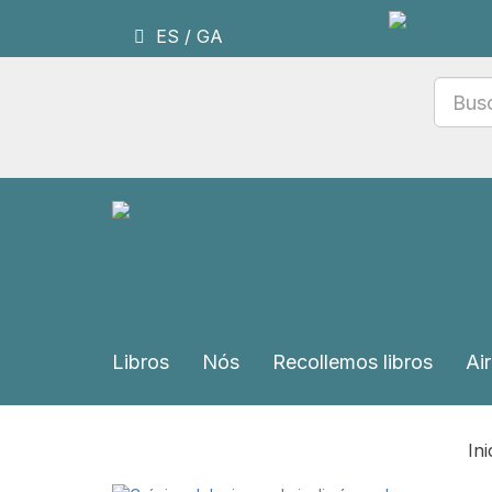
ES
/
GA
Libros
Nós
Recollemos libros
Air
Ini