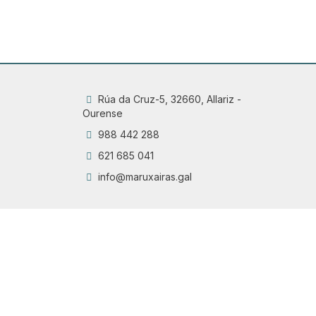
Rúa da Cruz-5, 32660, Allariz -
Ourense
988 442 288
621 685 041
info@maruxairas.gal
Q
Chama
6