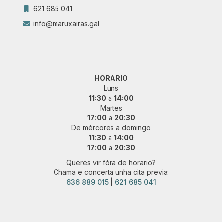
621 685 041
info@maruxairas.gal
HORARIO
Luns
11:30
a
14:00
Martes
17:00
a
20:30
De mércores a domingo
11:30
a
14:00
17:00
a
20:30
Queres vir fóra de horario?
Chama e concerta unha cita previa:
636 889 015
|
621 685 041