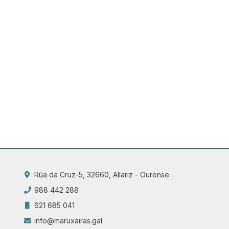
Rúa da Cruz-5, 32660, Allariz - Ourense
988 442 288
621 685 041
info@maruxairas.gal