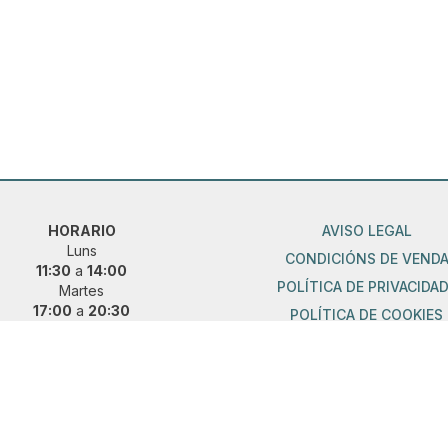
HORARIO
AVISO LEGAL
Luns
CONDICIÓNS DE VEND
11:30
a
14:00
POLÍTICA DE PRIVACIDA
Martes
17:00
a
20:30
POLÍTICA DE COOKIES
De mércores a domingo
11:30
a
14:00
17:00
a
20:30
ueres vir fóra de horario?
 e concerta unha cita previa:
36 889 015
|
621 685 041