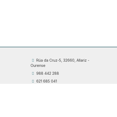
Rúa da Cruz-5, 32660, Allariz -
Ourense
988 442 288
621 685 041
info@maruxairas.gal
Q
Chama
6