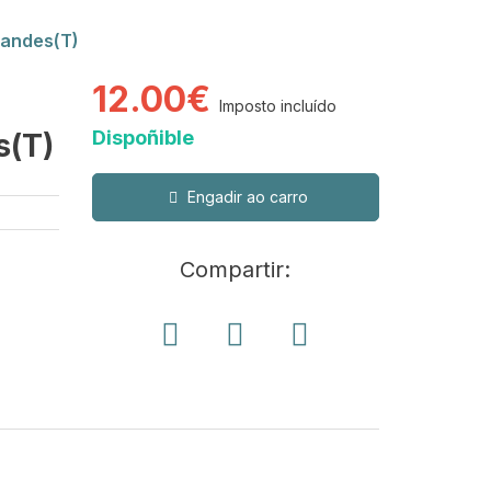
nandes(T)
12.00€
Imposto incluído
Dispoñible
s(T)
Engadir ao carro
Compartir: