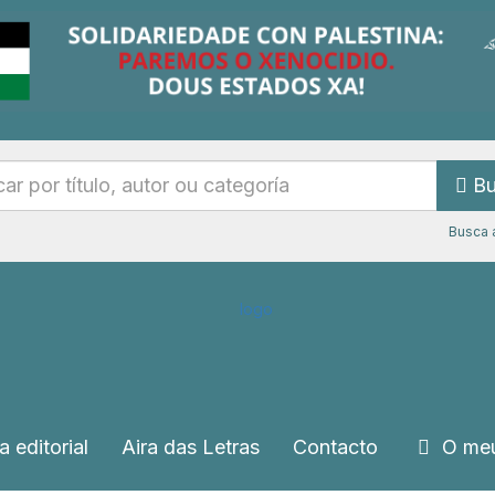
Bu
Busca 
a editorial
Aira das Letras
Contacto
O meu