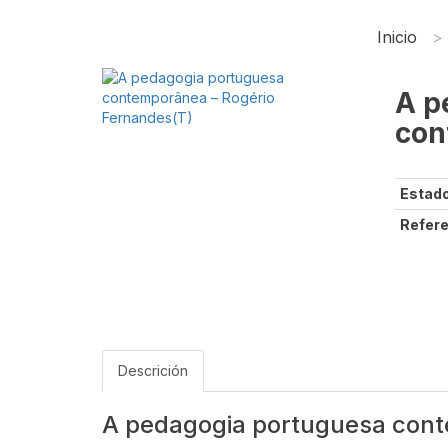
Inicio
A p
con
Estado
Refere
Descrición
A pedagogia portuguesa cont