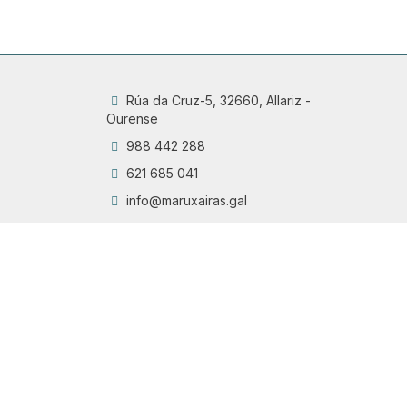
Rúa da Cruz-5, 32660, Allariz -
Ourense
988 442 288
621 685 041
info@maruxairas.gal
Q
Chama
6
Proyecto financiado por la Dirección