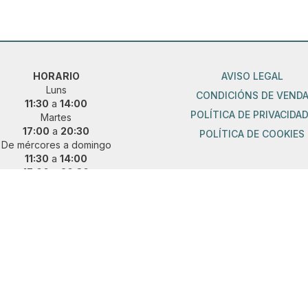
HORARIO
AVISO LEGAL
Luns
CONDICIÓNS DE VEND
11:30
a
14:00
POLÍTICA DE PRIVACIDA
Martes
17:00
a
20:30
POLÍTICA DE COOKIES
De mércores a domingo
11:30
a
14:00
17:00
a
20:30
ueres vir fóra de horario?
 e concerta unha cita previa:
36 889 015
|
621 685 041