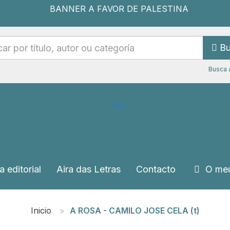
Bu
Busca 
a editorial
Aira das Letras
Contacto
O meu
Inicio
A ROSA - CAMILO JOSE CELA (t)