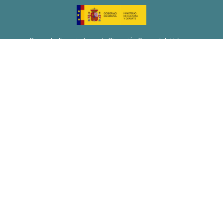
Proyecto financiado por la Dirección General del Libro y
Fomento de la Lectura, Ministerio de Cultura y Deporte
Proyecto de recuperación, transformación y resiliencia
Financiado por la Unión Europea-Next Generation EU