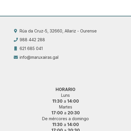
Rúa da Cruz-5, 32660, Allariz - Ourense
988 442 288
621 685 041
info@maruxairas.gal
HORARIO
Luns
11:30
a
14:00
Martes
17:00
a
20:30
De mércores a domingo
11:30
a
14:00
17:00
a
20:30