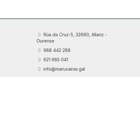
Rúa da Cruz-5, 32660, Allariz -
Ourense
988 442 288
621 685 041
info@maruxairas.gal
Q
Chama
6
Proyecto financiado por la Dirección