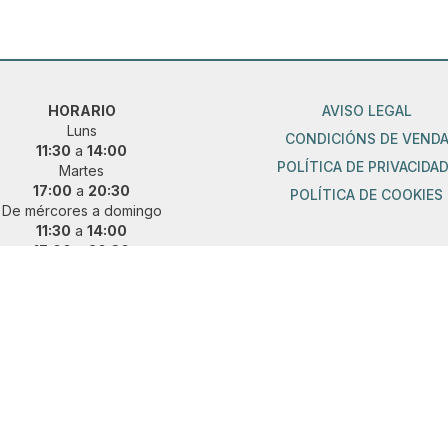
HORARIO
AVISO LEGAL
Luns
CONDICIÓNS DE VEND
11:30
a
14:00
POLÍTICA DE PRIVACIDA
Martes
17:00
a
20:30
POLÍTICA DE COOKIES
De mércores a domingo
11:30
a
14:00
17:00
a
20:30
ueres vir fóra de horario?
 e concerta unha cita previa:
36 889 015
|
621 685 041