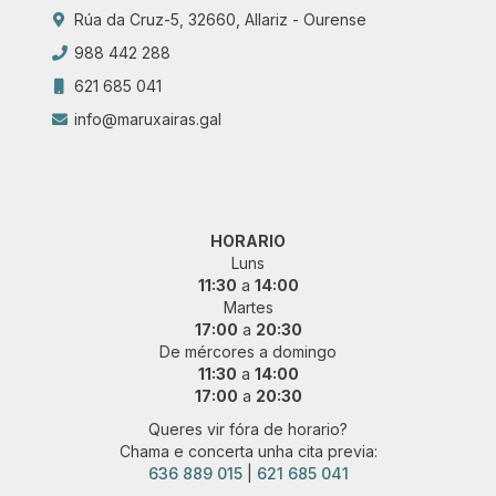
Rúa da Cruz-5, 32660, Allariz - Ourense
988 442 288
621 685 041
info@maruxairas.gal
HORARIO
Luns
11:30
a
14:00
Martes
17:00
a
20:30
De mércores a domingo
11:30
a
14:00
17:00
a
20:30
Queres vir fóra de horario?
Chama e concerta unha cita previa:
636 889 015
|
621 685 041