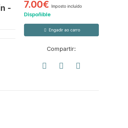
7.00€
n -
Imposto incluído
Dispoñible
Engadir ao carro
Compartir: