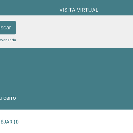
VISITA VIRTUAL
scar
avanzada
 carro
ÉJAR (t)