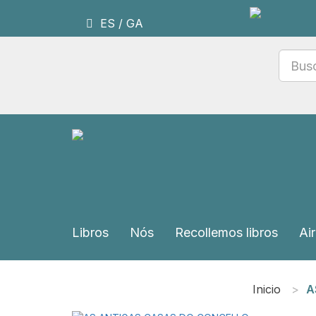
ES
/
GA
Libros
Nós
Recollemos libros
Air
Inicio
A