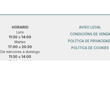
HORARIO
AVISO LEGAL
Luns
CONDICIÓNS DE VEND
11:30
a
14:00
POLÍTICA DE PRIVACIDA
Martes
17:00
a
20:30
POLÍTICA DE COOKIES
De mércores a domingo
11:30
a
14:00
17:00
a
20:30
ueres vir fóra de horario?
 e concerta unha cita previa:
36 889 015
|
621 685 041