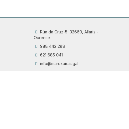
Rúa da Cruz-5, 32660, Allariz -
Ourense
988 442 288
621 685 041
info@maruxairas.gal
Q
Chama
6
Proyecto financiado por la Dirección