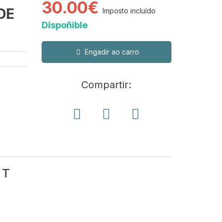
30.00€
DE
Imposto incluído
Dispoñible
Engadir ao carro
Compartir:
 T