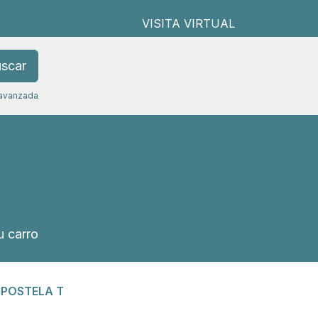
VISITA VIRTUAL
scar
avanzada
 carro
MPOSTELA T