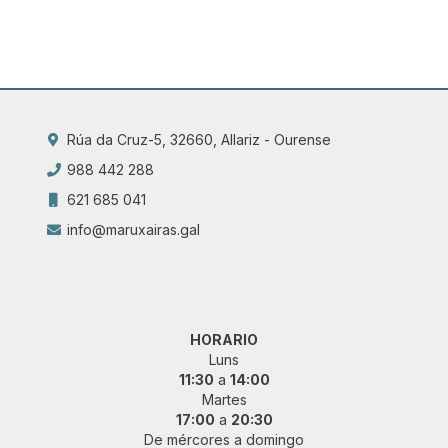
Rúa da Cruz-5, 32660, Allariz - Ourense
988 442 288
621 685 041
info@maruxairas.gal
HORARIO
Luns
11:30
a
14:00
Martes
17:00
a
20:30
De mércores a domingo