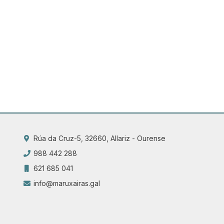
Rúa da Cruz-5, 32660, Allariz - Ourense
988 442 288
621 685 041
info@maruxairas.gal