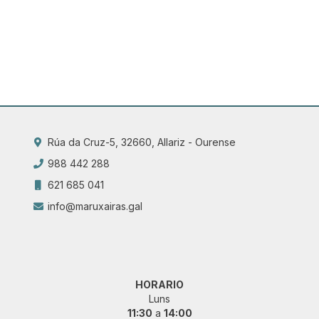
Rúa da Cruz-5, 32660, Allariz - Ourense
988 442 288
621 685 041
info@maruxairas.gal
HORARIO
Luns
11:30
a
14:00