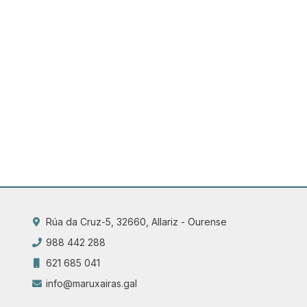
Rúa da Cruz-5, 32660, Allariz - Ourense
988 442 288
621 685 041
info@maruxairas.gal