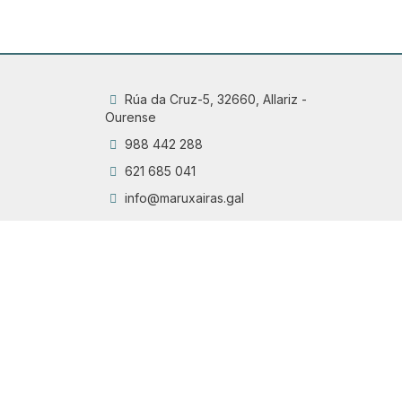
Rúa da Cruz-5, 32660, Allariz -
Ourense
988 442 288
621 685 041
info@maruxairas.gal
Q
Chama
6
Proyecto financiado por la Dirección