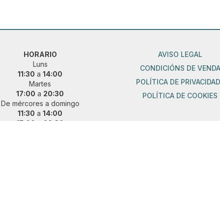
HORARIO
AVISO LEGAL
Luns
CONDICIÓNS DE VEND
11:30
a
14:00
POLÍTICA DE PRIVACIDA
Martes
17:00
a
20:30
POLÍTICA DE COOKIES
De mércores a domingo
11:30
a
14:00
17:00
a
20:30
ueres vir fóra de horario?
 e concerta unha cita previa:
36 889 015
|
621 685 041