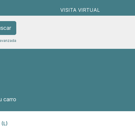
VISITA VIRTUAL
scar
avanzada
 carro
 (L)