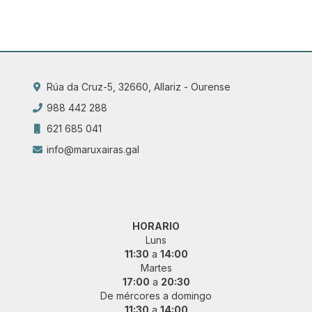
Rúa da Cruz-5, 32660, Allariz - Ourense
988 442 288
621 685 041
info@maruxairas.gal
HORARIO
Luns
11:30
a
14:00
Martes
17:00
a
20:30
De mércores a domingo
11:30
a
14:00