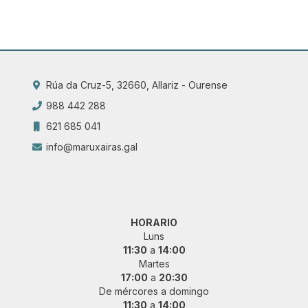
Rúa da Cruz-5, 32660, Allariz - Ourense
988 442 288
621 685 041
info@maruxairas.gal
HORARIO
Luns
11:30
a
14:00
Martes
17:00
a
20:30
De mércores a domingo
11:30
a
14:00