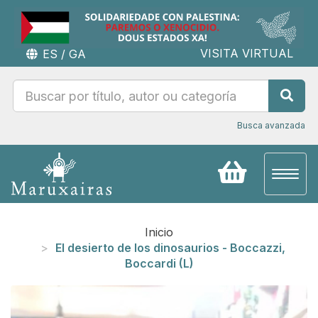
VISITA VIRTUAL
ES
/
GA
Busca avanzada
Toggl
naviga
Inicio
El desierto de los dinosaurios - Boccazzi,
Boccardi (L)