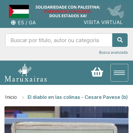
VISITA VIRTUAL
ES
/
GA
Busca avanzada
Toggl
naviga
Inicio
El diablo en las colinas - Cesare Pavese (b)