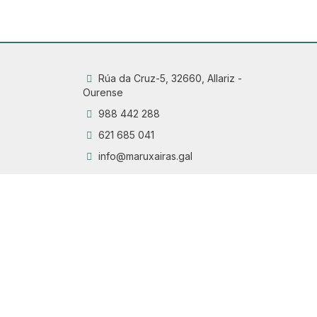
Rúa da Cruz-5, 32660, Allariz -
Ourense
988 442 288
621 685 041
info@maruxairas.gal
Q
Chama
6
Proyecto financiado por la Dirección