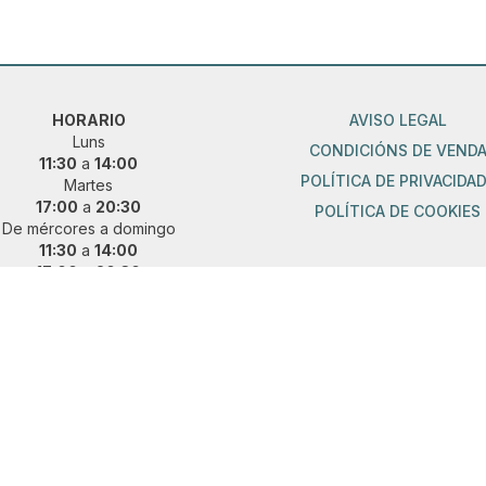
HORARIO
AVISO LEGAL
Luns
CONDICIÓNS DE VEND
11:30
a
14:00
POLÍTICA DE PRIVACIDA
Martes
17:00
a
20:30
POLÍTICA DE COOKIES
De mércores a domingo
11:30
a
14:00
17:00
a
20:30
ueres vir fóra de horario?
 e concerta unha cita previa:
36 889 015
|
621 685 041