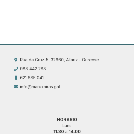
Rúa da Cruz-5, 32660, Allariz - Ourense
988 442 288
621 685 041
info@maruxairas.gal
HORARIO
Luns
11:30
a
14:00