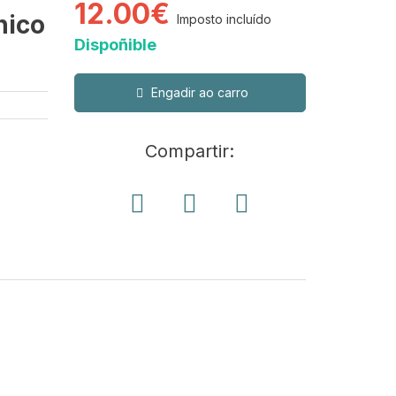
12.00€
nico
Imposto incluído
Dispoñible
Engadir ao carro
Compartir: