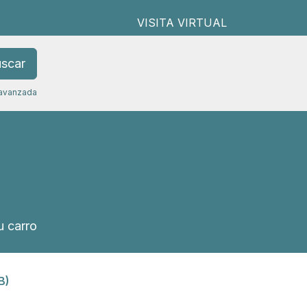
VISITA VIRTUAL
scar
avanzada
 carro
B)