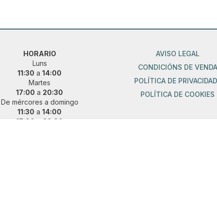
HORARIO
AVISO LEGAL
Luns
CONDICIÓNS DE VEND
11:30
a
14:00
POLÍTICA DE PRIVACIDA
Martes
17:00
a
20:30
POLÍTICA DE COOKIES
De mércores a domingo
11:30
a
14:00
17:00
a
20:30
ueres vir fóra de horario?
 e concerta unha cita previa:
36 889 015
|
621 685 041