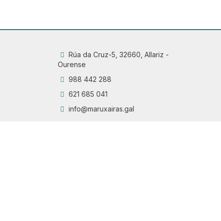
Rúa da Cruz-5, 32660, Allariz -
Ourense
988 442 288
621 685 041
info@maruxairas.gal
Q
Chama
6
Proyecto financiado por la Dirección