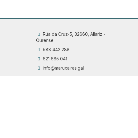
Rúa da Cruz-5, 32660, Allariz -
Ourense
988 442 288
621 685 041
info@maruxairas.gal
Q
Chama
6
Proyecto financiado por la Dirección