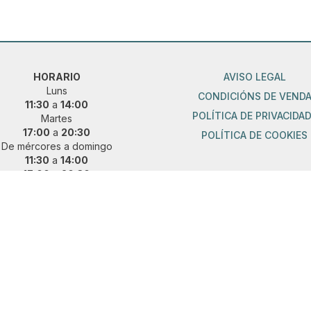
HORARIO
AVISO LEGAL
Luns
CONDICIÓNS DE VEND
11:30
a
14:00
POLÍTICA DE PRIVACIDA
Martes
17:00
a
20:30
POLÍTICA DE COOKIES
De mércores a domingo
11:30
a
14:00
17:00
a
20:30
ueres vir fóra de horario?
 e concerta unha cita previa:
36 889 015
|
621 685 041