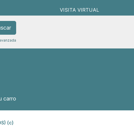
VISITA VIRTUAL
scar
avanzada
 carro
S) (c)