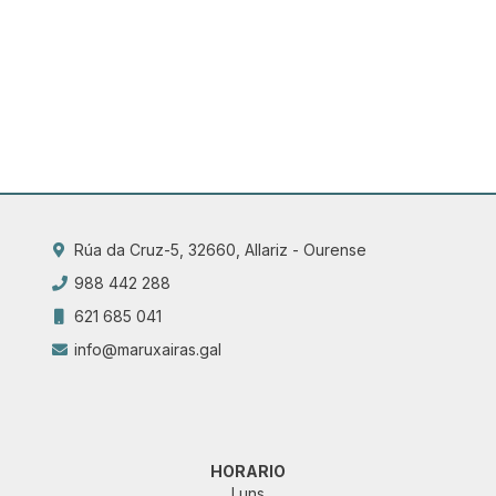
Rúa da Cruz-5, 32660, Allariz - Ourense
988 442 288
621 685 041
info@maruxairas.gal
HORARIO
Luns