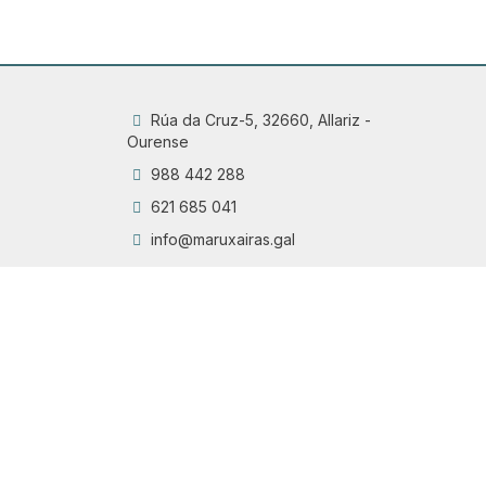
Rúa da Cruz-5, 32660, Allariz -
Ourense
988 442 288
621 685 041
info@maruxairas.gal
Q
Chama
6
Proyecto financiado por la Dirección