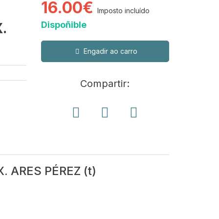
16.00€
Imposto incluído
Dispoñible
.
Engadir ao carro
Compartir:
 ARES PÉREZ (t)