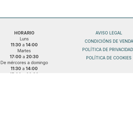
HORARIO
AVISO LEGAL
Luns
CONDICIÓNS DE VEND
11:30
a
14:00
POLÍTICA DE PRIVACIDA
Martes
17:00
a
20:30
POLÍTICA DE COOKIES
De mércores a domingo
11:30
a
14:00
17:00
a
20:30
ueres vir fóra de horario?
 e concerta unha cita previa:
36 889 015
|
621 685 041