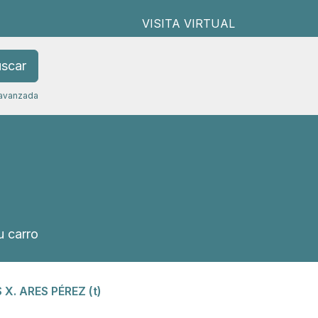
VISITA VIRTUAL
scar
avanzada
 carro
X. ARES PÉREZ (t)