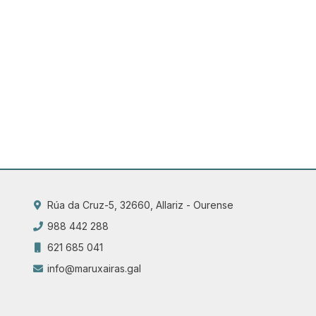
Rúa da Cruz-5, 32660, Allariz - Ourense
988 442 288
621 685 041
info@maruxairas.gal