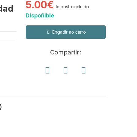
5.00€
rdad
Imposto incluído
Dispoñible
Engadir ao carro
Compartir:
)