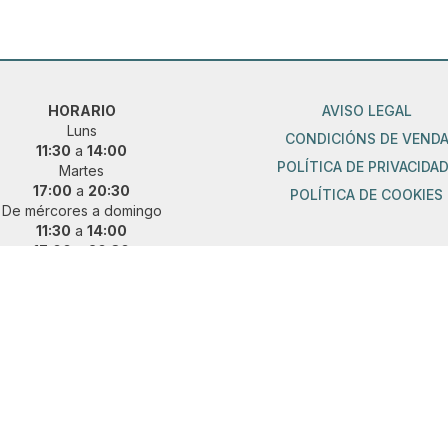
HORARIO
AVISO LEGAL
Luns
CONDICIÓNS DE VEND
11:30
a
14:00
POLÍTICA DE PRIVACIDA
Martes
17:00
a
20:30
POLÍTICA DE COOKIES
De mércores a domingo
11:30
a
14:00
17:00
a
20:30
ueres vir fóra de horario?
 e concerta unha cita previa:
36 889 015
|
621 685 041