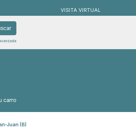
VISITA VIRTUAL
scar
avanzada
 carro
San-Juan (B)