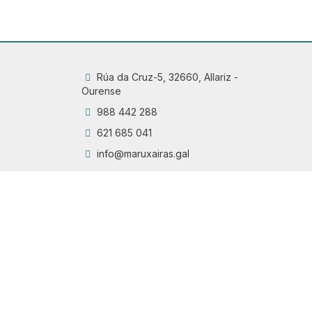
Rúa da Cruz-5, 32660, Allariz -
Ourense
988 442 288
621 685 041
info@maruxairas.gal
Q
Chama
6
Proyecto financiado por la Dirección