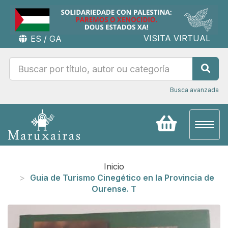
VISITA VIRTUAL
ES
/
GA
Busca avanzada
Toggl
naviga
Inicio
Guia de Turismo Cinegético en la Provincia de
Ourense. T