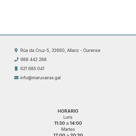
Rúa da Cruz-5, 32660, Allariz - Ourense
988 442 288
621 685 041
info@maruxairas.gal
HORARIO
Luns
11:30
a
14:00
Martes
17:00
a
20:30