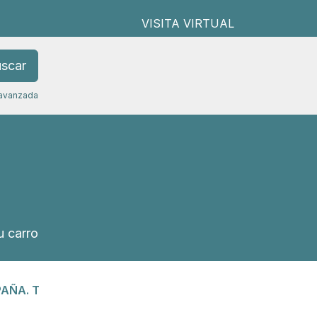
VISITA VIRTUAL
scar
avanzada
 carro
PAÑA. T