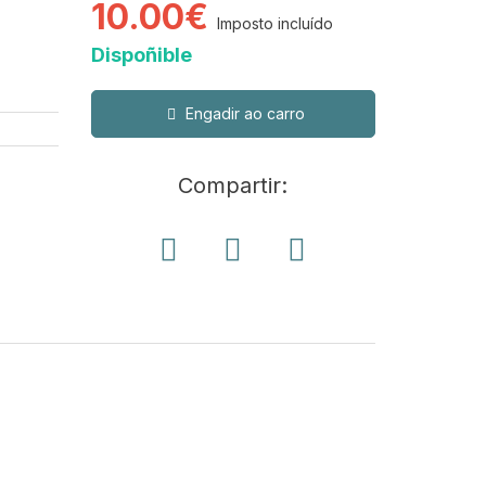
10.00€
Imposto incluído
Dispoñible
Engadir ao carro
Compartir: