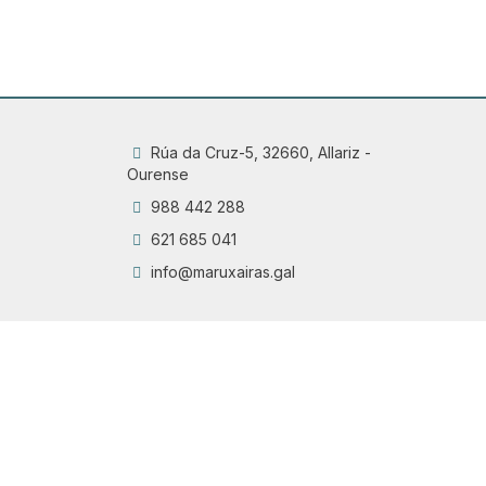
Rúa da Cruz-5, 32660, Allariz -
Ourense
988 442 288
621 685 041
info@maruxairas.gal
Q
Chama
6