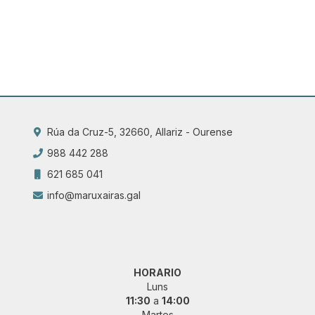
Rúa da Cruz-5, 32660, Allariz - Ourense
988 442 288
621 685 041
info@maruxairas.gal
HORARIO
Luns
11:30
a
14:00
Martes