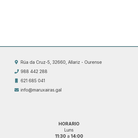
Rúa da Cruz-5, 32660, Allariz - Ourense
988 442 288
621 685 041
info@maruxairas.gal
HORARIO
Luns
11:30
a
14:00