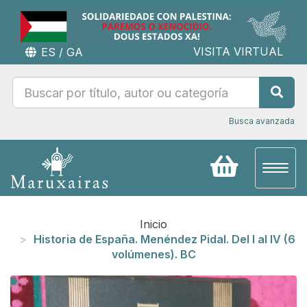
VISITA VIRTUAL
ES
/
GA
Busca avanzada
Toggl
naviga
Inicio
Historia de España. Menéndez Pidal. Del I al IV (6
volúmenes). BC