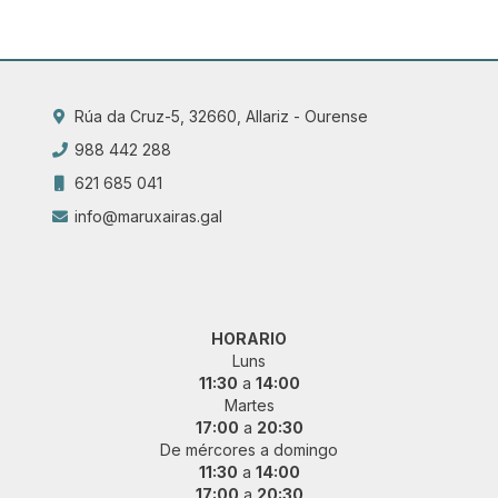
Rúa da Cruz-5, 32660, Allariz - Ourense
988 442 288
621 685 041
info@maruxairas.gal
HORARIO
Luns
11:30
a
14:00
Martes
17:00
a
20:30
De mércores a domingo
11:30
a
14:00
17:00
a
20:30