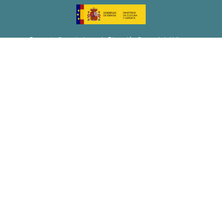
Proyecto financiado por la Dirección General del Libro y
Fomento de la Lectura, Ministerio de Cultura y Deporte
Proyecto de recuperación, transformación y resiliencia
Financiado por la Unión Europea-Next Generation EU