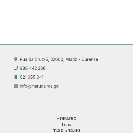
Rúa da Cruz-5, 32660, Allariz - Ourense
988 442 288
621 685 041
info@maruxairas.gal
HORARIO
Luns
11:30
a
14:00