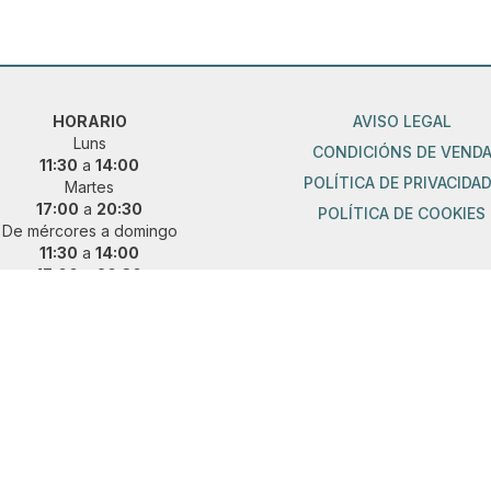
HORARIO
AVISO LEGAL
Luns
CONDICIÓNS DE VEND
11:30
a
14:00
POLÍTICA DE PRIVACIDA
Martes
17:00
a
20:30
POLÍTICA DE COOKIES
De mércores a domingo
11:30
a
14:00
17:00
a
20:30
ueres vir fóra de horario?
 e concerta unha cita previa:
36 889 015
|
621 685 041