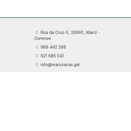
Rúa da Cruz-5, 32660, Allariz -
Ourense
988 442 288
621 685 041
info@maruxairas.gal
Q
Chama
6
Proyecto financiado por la Dirección