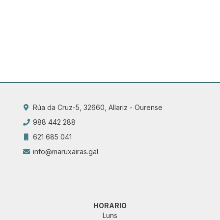
Rúa da Cruz-5, 32660, Allariz - Ourense
988 442 288
621 685 041
info@maruxairas.gal
HORARIO
Luns