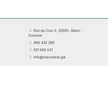
Rúa da Cruz-5, 32660, Allariz -
Ourense
988 442 288
621 685 041
info@maruxairas.gal
Q
Chama
6