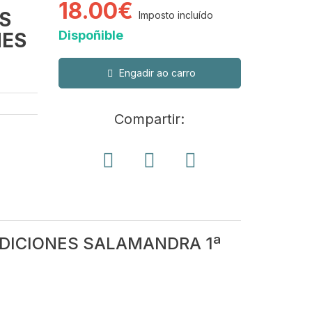
18.00€
S
Imposto incluído
Dispoñible
NES
Engadir ao carro
Compartir:
 EDICIONES SALAMANDRA 1ª