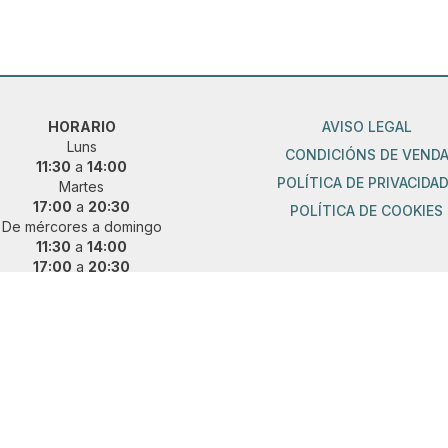
HORARIO
AVISO LEGAL
Luns
CONDICIÓNS DE VEND
11:30
a
14:00
POLÍTICA DE PRIVACIDA
Martes
17:00
a
20:30
POLÍTICA DE COOKIES
De mércores a domingo
11:30
a
14:00
17:00
a
20:30
ueres vir fóra de horario?
 e concerta unha cita previa:
36 889 015
|
621 685 041