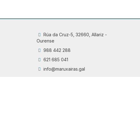
Rúa da Cruz-5, 32660, Allariz -
Ourense
988 442 288
621 685 041
info@maruxairas.gal
Q
Chama
6
Proyecto financiado por la Dirección