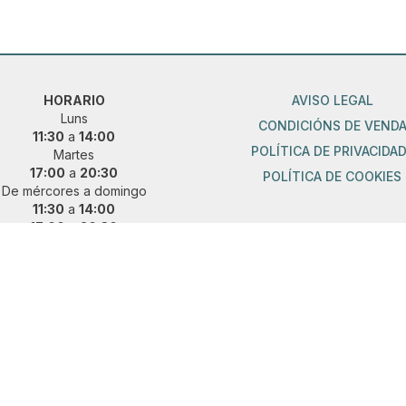
HORARIO
AVISO LEGAL
Luns
CONDICIÓNS DE VEND
11:30
a
14:00
POLÍTICA DE PRIVACIDA
Martes
17:00
a
20:30
POLÍTICA DE COOKIES
De mércores a domingo
11:30
a
14:00
17:00
a
20:30
ueres vir fóra de horario?
 e concerta unha cita previa:
36 889 015
|
621 685 041