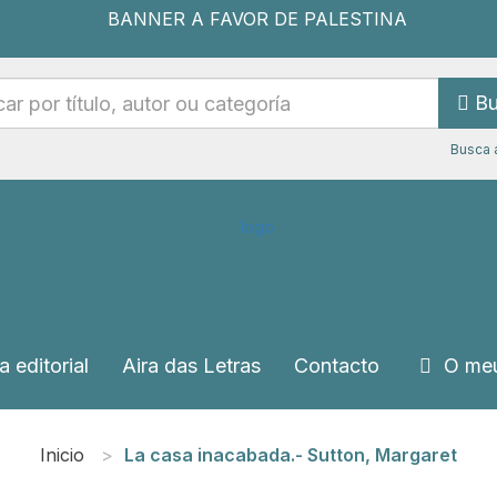
Bu
Busca 
a editorial
Aira das Letras
Contacto
O meu
Inicio
La casa inacabada.- Sutton, Margaret