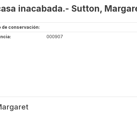
casa inacabada.- Sutton, Margar
 de conservación:
ncia:
000907
Margaret