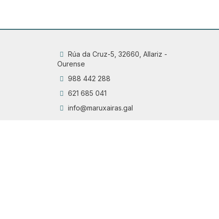
Rúa da Cruz-5, 32660, Allariz -
Ourense
988 442 288
621 685 041
info@maruxairas.gal
Q
Chama
6
Proyecto financiado por la Dirección