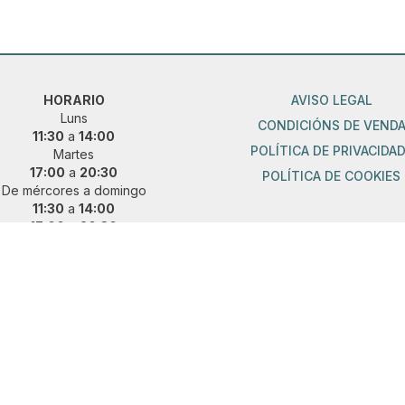
HORARIO
AVISO LEGAL
Luns
CONDICIÓNS DE VEND
11:30
a
14:00
POLÍTICA DE PRIVACIDA
Martes
17:00
a
20:30
POLÍTICA DE COOKIES
De mércores a domingo
11:30
a
14:00
17:00
a
20:30
ueres vir fóra de horario?
 e concerta unha cita previa:
36 889 015
|
621 685 041