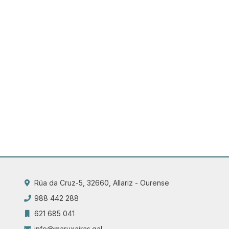
Rúa da Cruz-5, 32660, Allariz - Ourense
988 442 288
621 685 041
info@maruxairas.gal