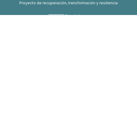
Proyecto de recuperación, transformación y resiliencia
Financiado por la Unión Europea-Next Generation EU