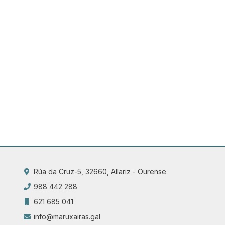
Rúa da Cruz-5, 32660, Allariz - Ourense
988 442 288
621 685 041
info@maruxairas.gal