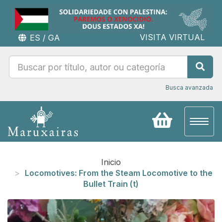
VISITA VIRTUAL
ES
/
GA
Busca avanzada
Toggl
naviga
Inicio
Locomotives: From the Steam Locomotive to the
Bullet Train (t)