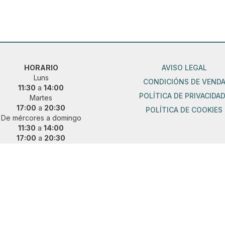
HORARIO
AVISO LEGAL
Luns
CONDICIÓNS DE VEND
11:30
a
14:00
POLÍTICA DE PRIVACIDA
Martes
17:00
a
20:30
POLÍTICA DE COOKIES
De mércores a domingo
11:30
a
14:00
17:00
a
20:30
ueres vir fóra de horario?
 e concerta unha cita previa:
36 889 015
|
621 685 041