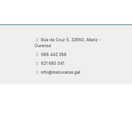
Rúa da Cruz-5, 32660, Allariz -
Ourense
988 442 288
621 685 041
info@maruxairas.gal
Q
Chama
6