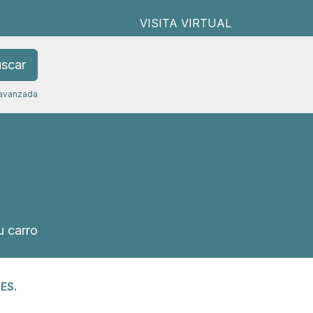
VISITA VIRTUAL
scar
avanzada
 carro
ES.