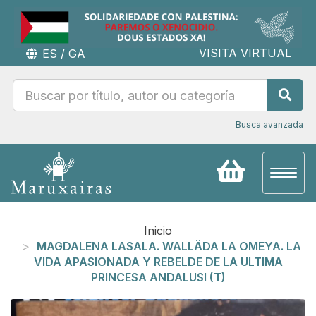
VISITA VIRTUAL
ES
/
GA
Busca avanzada
Toggl
naviga
Inicio
MAGDALENA LASALA. WALLÄDA LA OMEYA. LA
VIDA APASIONADA Y REBELDE DE LA ULTIMA
PRINCESA ANDALUSI (T)