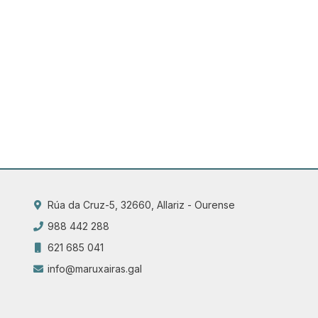
Rúa da Cruz-5, 32660, Allariz - Ourense
988 442 288
621 685 041
info@maruxairas.gal