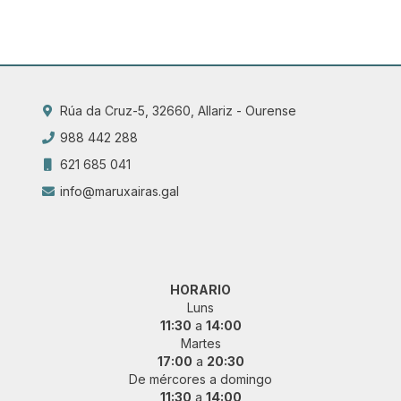
Rúa da Cruz-5, 32660, Allariz - Ourense
988 442 288
621 685 041
info@maruxairas.gal
HORARIO
Luns
11:30
a
14:00
Martes
17:00
a
20:30
De mércores a domingo
11:30
a
14:00